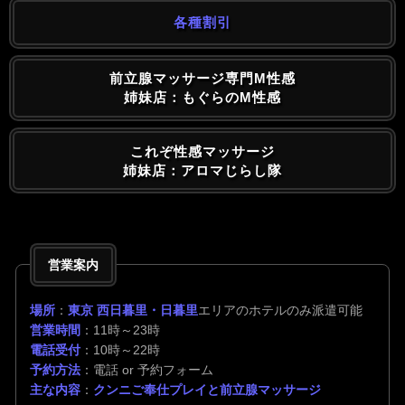
各種割引
前立腺マッサージ専門M性感
姉妹店：もぐらのM性感
これぞ性感マッサージ
姉妹店：アロマじらし隊
営業案内
場所
：
東京 西日暮里・日暮里
エリアのホテルのみ派遣可能
営業時間
：11時～23時
電話受付
：10時～22時
予約方法
：電話 or 予約フォーム
主な内容
：
クンニご奉仕プレイと前立腺マッサージ