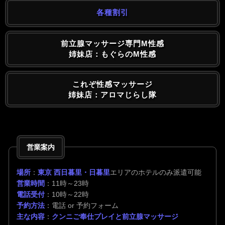
各種割引
前立腺マッサージ専門M性感
姉妹店：もぐらのM性感
これぞ性感マッサージ
姉妹店：アロマじらし隊
営業案内
場所
：
東京 西日暮里・日暮里
エリアのホテルのみ派遣可能
営業時間
：11時～23時
電話受付
：10時～22時
予約方法
：電話 or 予約フォーム
主な内容
：
クンニご奉仕プレイと前立腺マッサージ