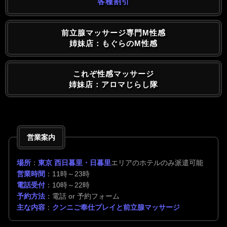
各種割引
前立腺マッサージ専門M性感
姉妹店：もぐらのM性感
これぞ性感マッサージ
姉妹店：アロマじらし隊
営業案内
場所
：
東京 西日暮里・日暮里
エリアのホテルのみ派遣可能
営業時間
：11時～23時
電話受付
：10時～22時
予約方法
：電話 or 予約フォーム
主な内容
：
クンニご奉仕プレイと前立腺マッサージ