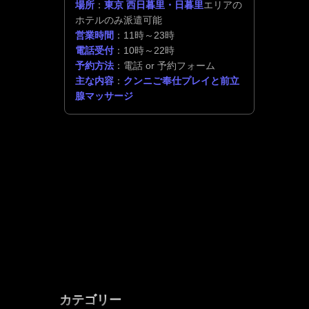
場所
：
東京 西日暮里・日暮里
エリアの
ホテルのみ派遣可能
営業時間
：11時～23時
電話受付
：10時～22時
予約方法
：電話 or 予約フォーム
主な内容
：
クンニご奉仕プレイと前立
腺マッサージ
カテゴリー