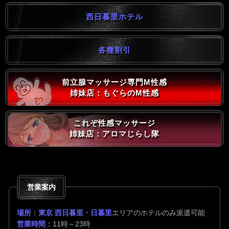
西日暮里ホテル
各種割引
前立腺マッサージ専門M性感
姉妹店：もぐらのM性感
これぞ性感マッサージ
姉妹店：アロマじらし隊
営業案内
場所
：
東京 西日暮里・日暮里
エリアのホテルのみ派遣可能
営業時間
：11時～23時