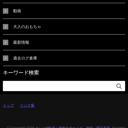
動画
大人のおもちゃ
最新情報
過去ログ倉庫
キーワード検索

トップ
リンク集
© Copyright 2026
クンニM性感｜御奉仕ボーイズ 池袋・西日暮里.
All rights