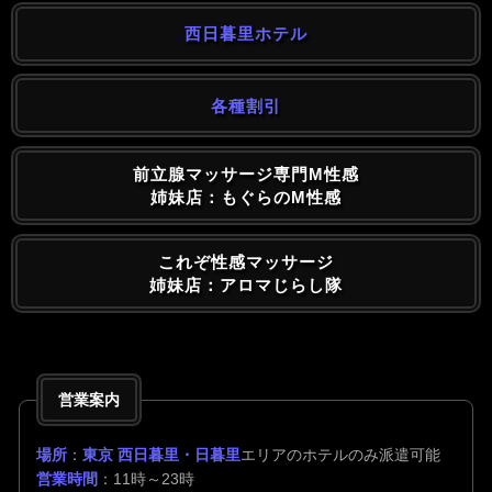
西日暮里ホテル
各種割引
前立腺マッサージ専門M性感
姉妹店：もぐらのM性感
これぞ性感マッサージ
姉妹店：アロマじらし隊
営業案内
場所
：
東京 西日暮里・日暮里
エリアのホテルのみ派遣可能
営業時間
：11時～23時