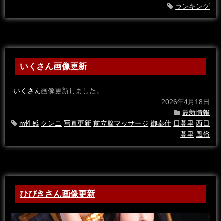
ランキング
いくさん画像更新
いくさん
画像更新しました。
2026年4月18日
最新情報
m性感
クンニ
写真更新
前立腺マッサージ
御奉仕
日暮里
西日
暮里
風俗
ひびきさん画像更新