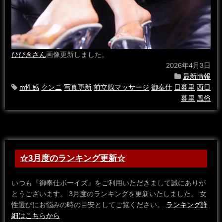
ひびきさん
画像更新しました。
2026年4月3日
最新情報
m性感
クンニ
写真更新
前立腺マッサージ
御奉仕
日暮里
西日
暮里
風俗
☆3月度のランキング更新☆
いつも『御奉仕ボーイズ』をご利用いただきまして誠にありが
とうございます。 3月度のランキングを更新いたしました。 女
性選びにお悩みの時の目安としてご覧ください。
ランキング詳
細はこちらから