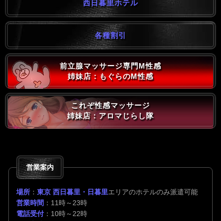
西日暮里ホテル
各種割引
前立腺マッサージ専門M性感
姉妹店：もぐらのM性感
これぞ性感マッサージ
姉妹店：アロマじらし隊
営業案内
場所
：
東京 西日暮里・日暮里
エリアのホテルのみ派遣可能
営業時間
：11時～23時
電話受付
：10時～22時