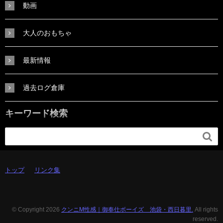
動画
大人のおもちゃ
最新情報
過去ログ倉庫
キーワード検索

トップ
リンク集
© Copyright 2026
クンニM性感｜御奉仕ボーイズ 池袋・西日暮里.
All rights
reserved.