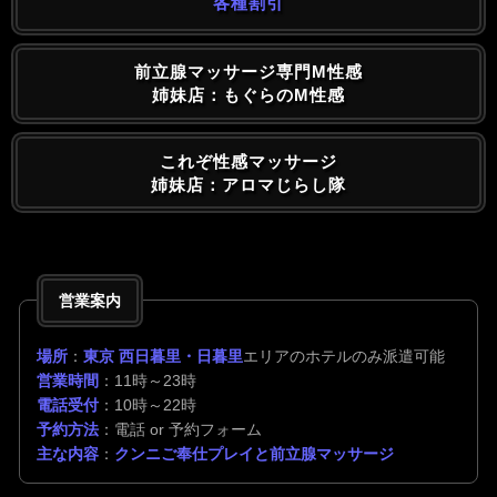
各種割引
前立腺マッサージ専門M性感
姉妹店：もぐらのM性感
これぞ性感マッサージ
姉妹店：アロマじらし隊
営業案内
場所
：
東京 西日暮里・日暮里
エリアのホテルのみ派遣可能
営業時間
：11時～23時
電話受付
：10時～22時
予約方法
：電話 or 予約フォーム
主な内容
：
クンニご奉仕プレイと前立腺マッサージ