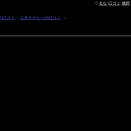
るな
口コミ
感想
の口コミ
なぎささんへの口コミ
→