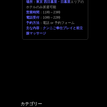
場所
：
東京 西日暮里・日暮里
エリアの
ホテルのみ派遣可能
営業時間
：11時～23時
電話受付
：10時～22時
予約方法
：電話 or 予約フォーム
主な内容
：
クンニご奉仕プレイと前立
腺マッサージ
カテゴリー