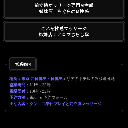
前立腺マッサージ専門M性感
姉妹店：もぐらのM性感
これぞ性感マッサージ
姉妹店：アロマじらし隊
営業案内
場所
：
東京 西日暮里・日暮里
エリアのホテルのみ派遣可能
営業時間
：11時～23時
電話受付
：10時～22時
予約方法
：電話 or 予約フォーム
主な内容
：
クンニご奉仕プレイと前立腺マッサージ