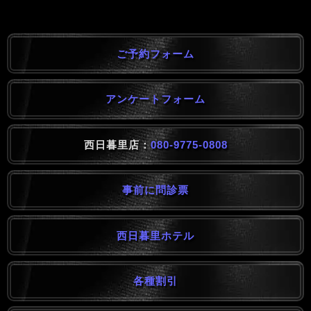
ご予約フォーム
アンケートフォーム
西日暮里店：
080-9775-0808
事前に問診票
西日暮里ホテル
各種割引