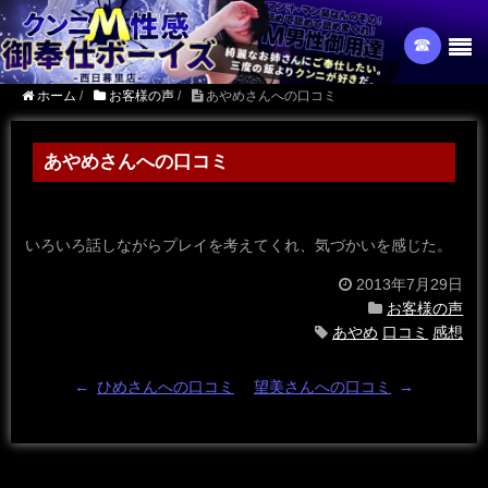
☎︎
ホーム
/
お客様の声
/
あやめさんへの口コミ
あやめさんへの口コミ
いろいろ話しながらプレイを考えてくれ、気づかいを感じた。
2013年7月29日
お客様の声
あやめ
口コミ
感想
←
ひめさんへの口コミ
望美さんへの口コミ
→