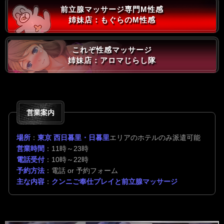
前立腺マッサージ専門M性感
姉妹店：もぐらのM性感
これぞ性感マッサージ
姉妹店：アロマじらし隊
営業案内
場所
：
東京 西日暮里・日暮里
エリアのホテルのみ派遣可能
営業時間
：11時～23時
電話受付
：10時～22時
予約方法
：電話 or 予約フォーム
主な内容
：
クンニご奉仕プレイと前立腺マッサージ