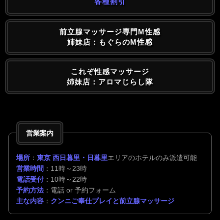
各種割引
前立腺マッサージ専門M性感
姉妹店：もぐらのM性感
これぞ性感マッサージ
姉妹店：アロマじらし隊
営業案内
場所
：
東京 西日暮里・日暮里
エリアのホテルのみ派遣可能
営業時間
：11時～23時
電話受付
：10時～22時
予約方法
：電話 or 予約フォーム
主な内容
：
クンニご奉仕プレイと前立腺マッサージ