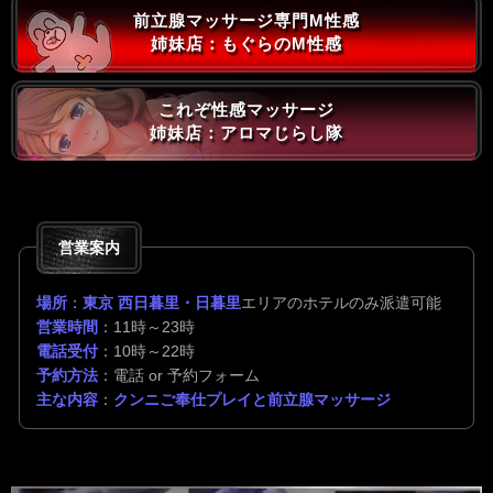
前立腺マッサージ専門M性感
姉妹店：もぐらのM性感
これぞ性感マッサージ
姉妹店：アロマじらし隊
営業案内
場所
：
東京 西日暮里・日暮里
エリアのホテルのみ派遣可能
営業時間
：11時～23時
電話受付
：10時～22時
予約方法
：電話 or 予約フォーム
主な内容
：
クンニご奉仕プレイと前立腺マッサージ