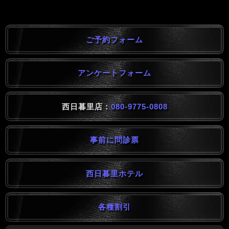
ご予約フォーム
アンケートフォーム
西日暮里店：
080-9775-0808
事前に問診票
西日暮里ホテル
各種割引