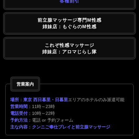
各種割引
前立腺マッサージ専門M性感
姉妹店：もぐらのM性感
これぞ性感マッサージ
姉妹店：アロマじらし隊
営業案内
場所
：
東京 西日暮里・日暮里
エリアのホテルのみ派遣可能
営業時間
：11時～23時
電話受付
：10時～22時
予約方法
：電話 or 予約フォーム
主な内容
：
クンニご奉仕プレイと前立腺マッサージ