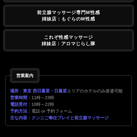
前立腺マッサージ専門M性感
姉妹店：もぐらのM性感
これぞ性感マッサージ
姉妹店：アロマじらし隊
営業案内
場所
：
東京 西日暮里・日暮里
エリアのホテルのみ派遣可能
営業時間
：11時～23時
電話受付
：10時～22時
予約方法
：電話 or 予約フォーム
主な内容
：
クンニご奉仕プレイと前立腺マッサージ