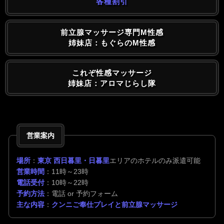
各種割引
前立腺マッサージ専門M性感
姉妹店：もぐらのM性感
これぞ性感マッサージ
姉妹店：アロマじらし隊
営業案内
場所
：
東京 西日暮里・日暮里
エリアのホテルのみ派遣可能
営業時間
：11時～23時
電話受付
：10時～22時
予約方法
：電話 or 予約フォーム
主な内容
：
クンニご奉仕プレイと前立腺マッサージ