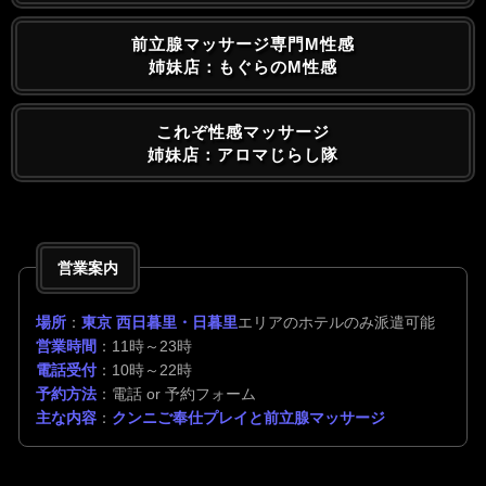
前立腺マッサージ専門M性感
姉妹店：もぐらのM性感
これぞ性感マッサージ
姉妹店：アロマじらし隊
営業案内
場所
：
東京 西日暮里・日暮里
エリアのホテルのみ派遣可能
営業時間
：11時～23時
電話受付
：10時～22時
予約方法
：電話 or 予約フォーム
主な内容
：
クンニご奉仕プレイと前立腺マッサージ