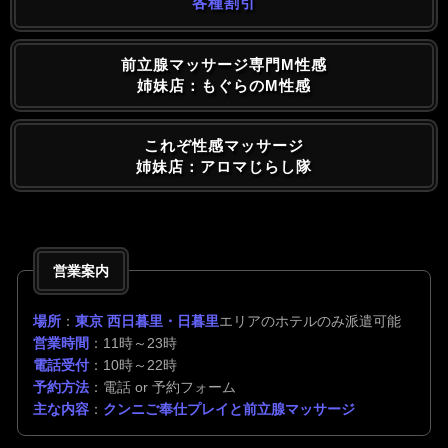
各種割引
前立腺マッサージ専門M性感
姉妹店：もぐらのM性感
これぞ性感マッサージ
姉妹店：アロマじらし隊
営業案内
場所
：
東京 西日暮里・日暮里
エリアのホテルのみ派遣可能
営業時間
：11時～23時
電話受付
：10時～22時
予約方法
：電話 or 予約フォーム
主な内容
：
クンニご奉仕プレイと前立腺マッサージ