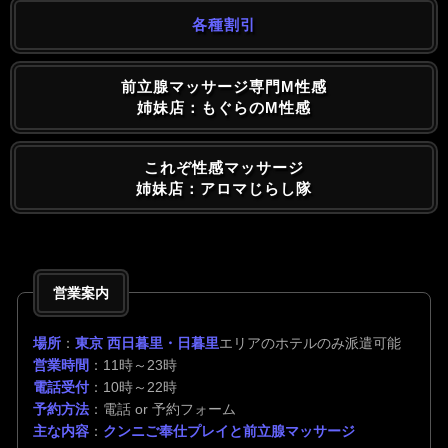
各種割引
前立腺マッサージ専門M性感
姉妹店：もぐらのM性感
これぞ性感マッサージ
姉妹店：アロマじらし隊
営業案内
場所
：
東京 西日暮里・日暮里
エリアのホテルのみ派遣可能
営業時間
：11時～23時
電話受付
：10時～22時
予約方法
：電話 or 予約フォーム
主な内容
：
クンニご奉仕プレイと前立腺マッサージ