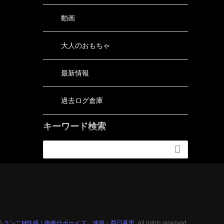
動画
大人のおもちゃ
最新情報
過去ログ倉庫
キーワード検索

26
クンニM性感｜御奉仕ボーイズ 池袋・西日暮里.
All rights reserved.