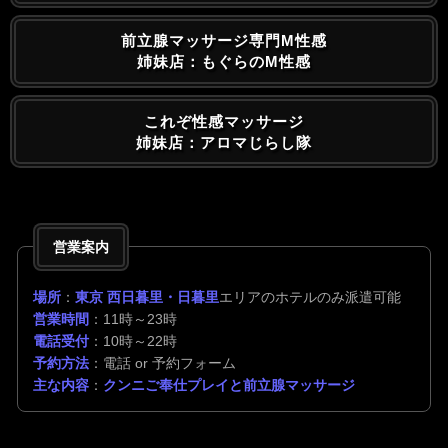
前立腺マッサージ専門M性感
姉妹店：もぐらのM性感
これぞ性感マッサージ
姉妹店：アロマじらし隊
営業案内
場所
：
東京 西日暮里・日暮里
エリアのホテルのみ派遣可能
営業時間
：11時～23時
電話受付
：10時～22時
予約方法
：電話 or 予約フォーム
主な内容
：
クンニご奉仕プレイと前立腺マッサージ