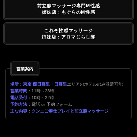
前立腺マッサージ専門M性感
姉妹店：もぐらのM性感
これぞ性感マッサージ
姉妹店：アロマじらし隊
営業案内
場所
：
東京 西日暮里・日暮里
エリアのホテルのみ派遣可能
営業時間
：11時～23時
電話受付
：10時～22時
予約方法
：電話 or 予約フォーム
主な内容
：
クンニご奉仕プレイと前立腺マッサージ