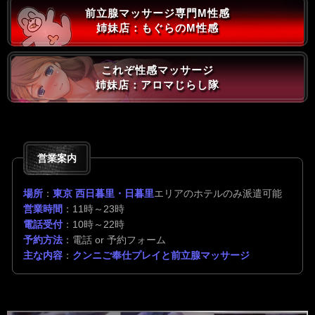
前立腺マッサージ専門M性感
姉妹店：もぐらのM性感
これぞ性感マッサージ
姉妹店：アロマじらし隊
営業案内
場所
：
東京 西日暮里・日暮里
エリアのホテルのみ派遣可能
営業時間
：11時～23時
電話受付
：10時～22時
予約方法
：電話 or 予約フォーム
主な内容
：
クンニご奉仕プレイと前立腺マッサージ