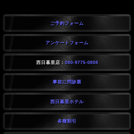
ご予約フォーム
アンケートフォーム
西日暮里店：
080-9775-0808
事前に問診票
西日暮里ホテル
各種割引